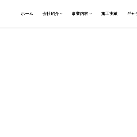
ました。powerwall(蓄電池）
ホーム
会社紹介
事業内容
施工実績
ギャ
になりました。蓄電池を用いた新設または既設太陽光設備との連系やEV充電器