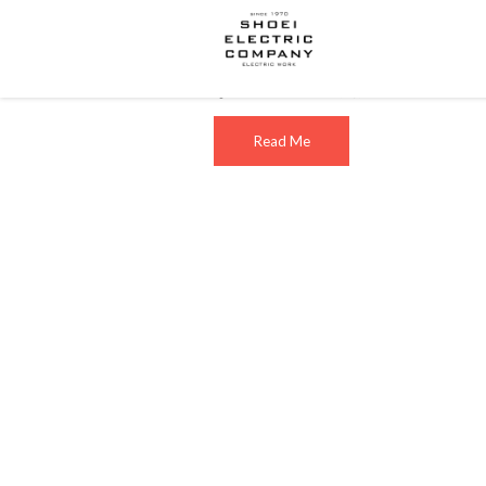
テスラ社の認定施工販売会社になり
テスラPowerwallの認定施工会社
などとの連系ご相談お […]
Read Me