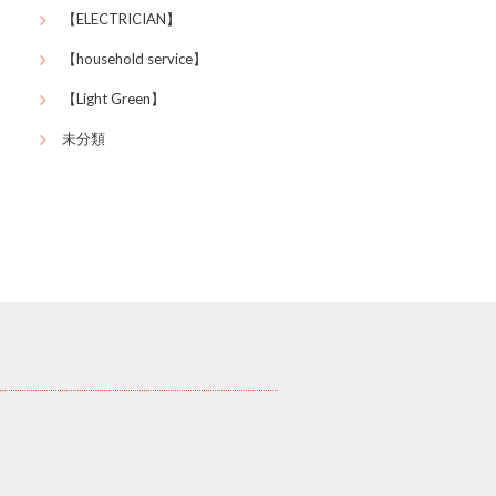
【ELECTRICIAN】
【household service】
【Light Green】
未分類