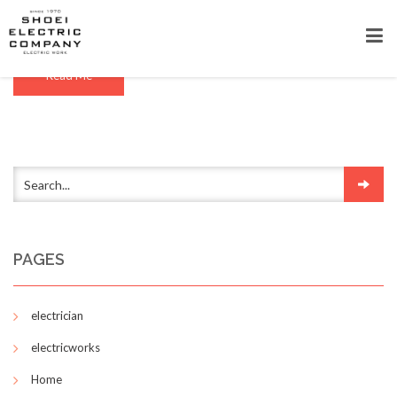
【ELECTRICIAN】DMX設計施工業務を追加しまし
た。
Read Me
PAGES
electrician
electricworks
Home