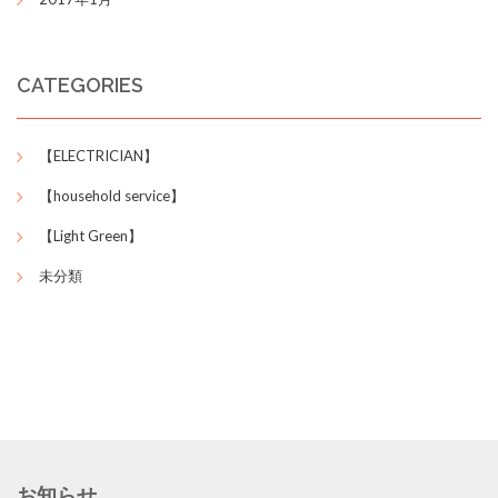
CATEGORIES
【ELECTRICIAN】
【household service】
【Light Green】
未分類
お知らせ