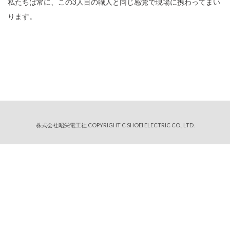
私たちは常に、この3人目の職人と同じ感覚で現場に携わってまい
ります。
株式会社昭栄電工社 COPYRIGHT C SHOEI ELECTRIC CO., LTD.